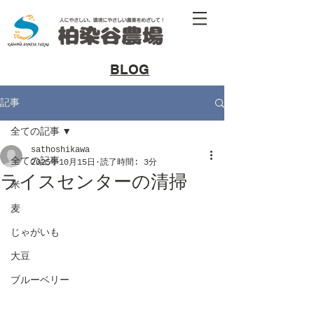
​BLOG
記事
全ての記事
sathoshikawa
全ての記事
2025年10月15日
読了時間: 3分
ライスセンターの清掃
米
麦
じゃがいも
大豆
ブルーベリー