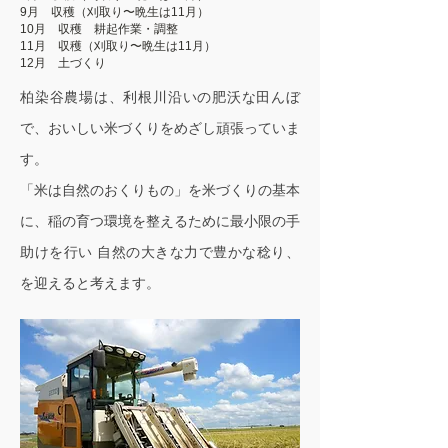
9月 収穫（刈取り〜晩生は11月）
10月 収穫 耕起作業・調整
11月 収穫（刈
取り〜晩生は11月
）
12月 土づくり
柏染谷農場は、利根川沿いの肥沃な田んぼ
で、おいしい米づくりをめざし頑張っていま
す。
「米は自然のおくりもの」を米づくりの基本
に、稲の育つ環境を整えるために最小限の手
助けを行い 自然の大きな力で豊かな稔り、
を迎えると考えます。