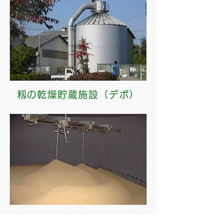
籾の乾燥貯蔵施設（デポ）
平成1 7年からは一部の水田を除き、 特別栽