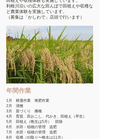
田植えや収穫体験も実施しています。
利根川沿いの広大な田んぼで
田植えや収穫な
ど農業体験を実施しています。
（募集は「かしわで」店頭で行います）
年間作業
1月 耕運作業 堆肥作業
2月 浸種
3月 苗づくり 播種
4月 育苗、田おこし、代かき、田植え（早生）
5月 田植え（晩生は5月） 防除
6月 水田・稲穂の管理 追肥
7月 水田・稲穂の管理 追肥
8月 収穫（刈
取り〜晩生は11月
）