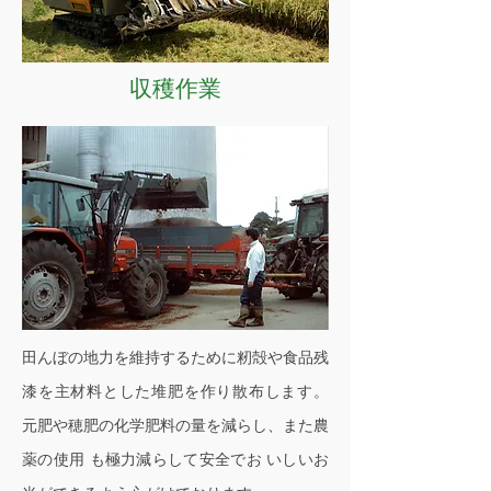
収穫作業
田んぼの地力を維
持するために籾殻や食品
残
漆を主材料とした堆肥を作り散布します。
元肥や穂肥の化学肥料の量を減らし、また農
薬の使用 も極力減らして安全でお いしいお