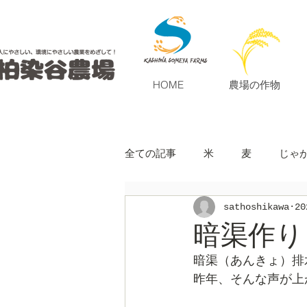
HOME
農場の作物
全ての記事
米
麦
じゃ
sathoshikawa
2
暗渠作り
暗渠（あんきょ）排
昨年、そんな声が上