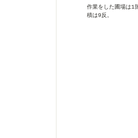
作業をした圃場は1
積は9反。