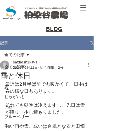
​BLOG
記事
全ての記事
sathoshikawa
全ての記事
2024年2月11日
読了時間: 2分
雪と休日
米
最近は2月半ば前でも暖かくて、日中は
麦
春の様な日もあります。
じゃがいも
それでも朝晩は冷えますし、先日は雪
大豆
が降り、少し積もりました。
ブルーベリー
強い雨や雪、或いは台風となると田畑