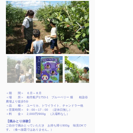
＜
期 間
＞
６月～８月
＜場 所＞ 柏市船戸1753-1 ブルーベリー 畑 柏染谷
農場より徒歩5分
＜品 種＞ ユーリカ、トワイライト、チャンドラー他
＜営業時間＞ 9：00～17：00 （定休日無し）
＜料 金＞ 2,000円/900g （入場料なし）
【摘みとり体験】
ご自分で摘みとっていただき お持ち帰り900g
味見OKで
す。（食べ放題ではありません。）