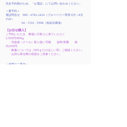
完全予約制のため、「お電話」にてお問い合わせください。
＜要予約＞
電話問合せ
080 - 4781-1414
（ブルーベリー専用 6月～8月
のみ）
04 - 7131 - 5598
（柏染谷農場）
【お任せ購入】
ご予約いただき、農場に引取りに来ていただく
2,500円/900g
・宅急便（クール）取り扱い可能 送料/実費 箱
代/100円
・数量については（500ｇだけほしい等）ご相談ください。
・お持ち帰る際の容器をご持参ください。
＜来園のご案内＞
●お車ご利用の方： 常磐自動車道 柏ICから 約7分
（住所で検索ください。入口にのぼり旗が立っております）
●公共機関ご利用の方： つくばエクスプレス（TX）
柏たなか駅より、東武バス
船戸木戸
バス停下車１分
ブルーベリー畑は徒歩約5分
柏染谷農場について
お問い合わせ