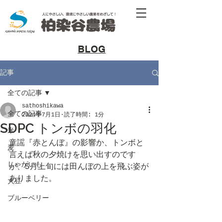
​BLOG
記事
全ての記事
sathoshikawa
全ての記事
2024年7月1日
読了時間: 1分
SDPC トンボの羽化
米
童謡『赤とんぼ』の影響か、トンボと
麦
言えば秋の夕焼けを思い出すのです
じゃがいも
が、5月上旬には田んぼの上を飛ぶ姿が
ありました。
大豆
ブルーベリー