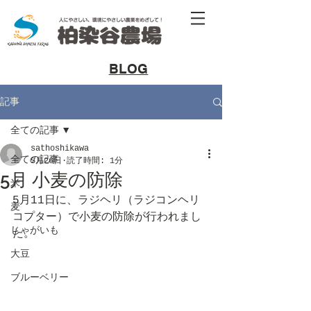
​BLOG
記事
全ての記事
sathoshikawa
全ての記事
5月26日
読了時間: 1分
5月 小麦の防除
米
5月11日に、ラジヘリ（ラジコンヘリ
麦
コプター）で小麦の防除が行われまし
じゃがいも
た。
大豆
ブルーベリー