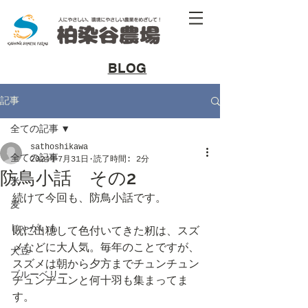
​BLOG
記事
全ての記事
sathoshikawa
全ての記事
2024年7月31日
読了時間: 2分
防鳥小話 その2
米
続けて今回も、防鳥小話です。
麦
じゃがいも
既に出穂して色付いてきた籾は、スズ
メなどに大人気。毎年のことですが、
大豆
スズメは朝から夕方までチュンチュン
ブルーベリー
チュンチユンと何十羽も集まってま
す。