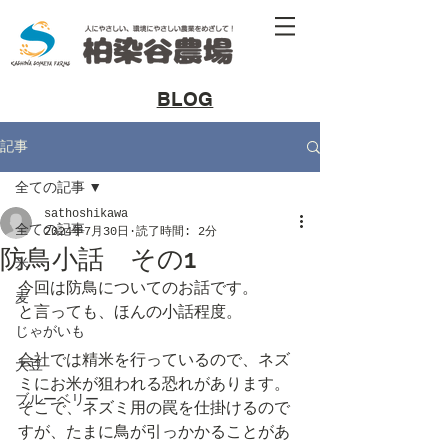
​BLOG
記事
全ての記事
sathoshikawa
全ての記事
2024年7月30日
読了時間: 2分
防鳥小話 その1
米
今回は防鳥についてのお話です。
麦
と言っても、ほんの小話程度。
じゃがいも
会社では精米を行っているので、ネズ
大豆
ミにお米が狙われる恐れがあります。
ブルーベリー
そこで、ネズミ用の罠を仕掛けるので
すが、たまに鳥が引っかかることがあ