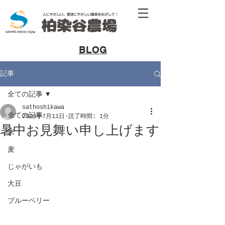
​BLOG
記事
全ての記事
sathoshikawa
全ての記事
2024年7月11日
読了時間: 1分
暑中お見舞い申し上げます
米
麦
じゃがいも
大豆
ブルーベリー