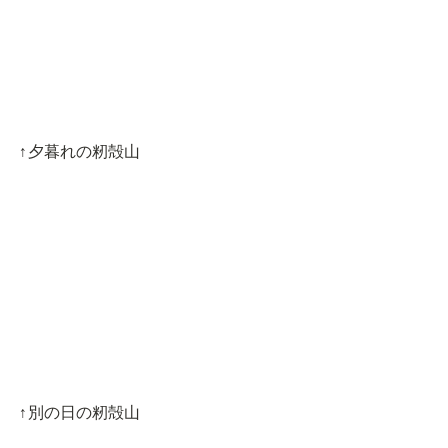
↑夕暮れの籾殻山
↑別の日の籾殻山