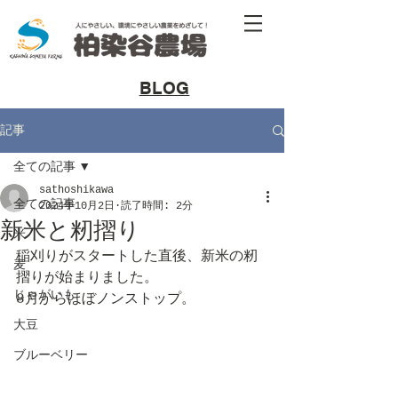
​BLOG
記事
全ての記事
sathoshikawa
全ての記事
2024年10月2日
読了時間: 2分
新米と籾摺り
米
稲刈りがスタートした直後、新米の籾
麦
摺りが始まりました。
じゃがいも
8月からほぼノンストップ。
大豆
ブルーベリー