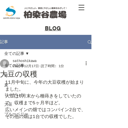
​BLOG
記事
全ての記事
sathoshikawa
全ての記事
2023年12月17日
読了時間: 1分
大豆の収穫
米
11月中旬に、今年の大豆収穫が始まり
麦
ました。
じゃがいも
大豆は6月末から種蒔きをしていたの
で、収穫まで5ヶ月半ほど。
大豆
広いメインの畑ではコンバイン2台で、
ブルーベリー
その他の畑は1台での収穫でした。